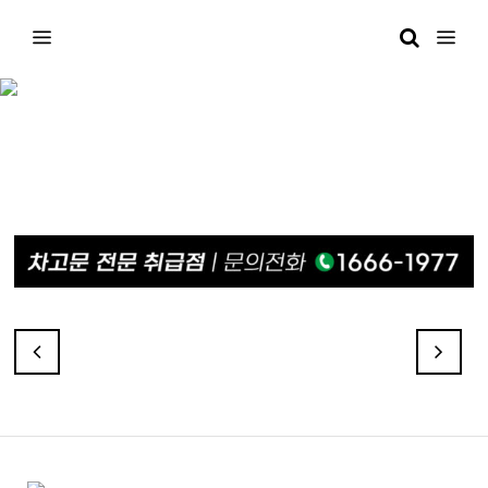
다크 월넛 판넬